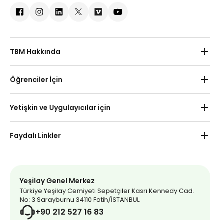
TBM Hakkında
Hakkımızda
Öğrenciler İçin
Kurumsal İşbirlikleri
Okul Öncesi
Yetişkin ve Uygulayıcılar için
Haberler
İlkokul
Yetişkin
İletişim
Faydalı Linkler
Ortaokul
Uygulayıcı
Uzaktan Eğitim
Yeşilay Market
Lise
Yeşilay Kulübü Etkinlikleri
Yeşilay Dergi
Yeşilay Genel Merkez
Türkiye Yeşilay Cemiyeti Sepetçiler Kasrı Kennedy Cad.
Mavi Kırlangıç
No: 3 Sarayburnu 34110 Fatih/İSTANBUL
+90 212 527 16 83
İnternet Bağımlılığı Testi