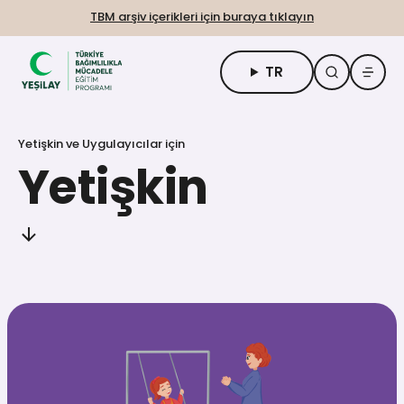
TBM arşiv içerikleri için buraya tıklayın
TR
TBM Hakkında
Yetişkin ve Uygulayıcılar için
Öğrenciler için
Yetişkin
Yetişkin ve Uygulayıcılar için
Uzaktan Eğitim
Engelsiz Erişim
Talep Formu