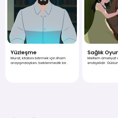
Yüzleşme
Sağlık Oyun
Murat, kitabını bitirmek için ilham
Meltem ameliyat o
arayışındayken; beklenmedik bir
endişelidir. Gülsü
misafir seçimlerini sorgulamasını
neşelendirmek için 
sağlar.
bulur.