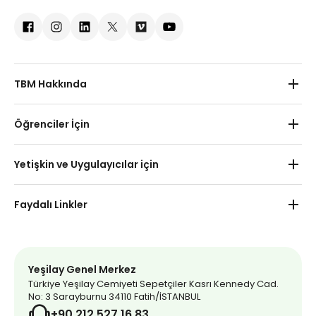
TBM Hakkında
Hakkımızda
Öğrenciler İçin
Kurumsal İşbirlikleri
Okul Öncesi
Yetişkin ve Uygulayıcılar için
Haberler
İlkokul
Yetişkin
İletişim
Faydalı Linkler
Ortaokul
Uygulayıcı
Uzaktan Eğitim
Yeşilay Market
Lise
Yeşilay Kulübü Etkinlikleri
Yeşilay Dergi
Yeşilay Genel Merkez
Türkiye Yeşilay Cemiyeti Sepetçiler Kasrı Kennedy Cad.
Mavi Kırlangıç
No: 3 Sarayburnu 34110 Fatih/İSTANBUL
+90 212 527 16 83