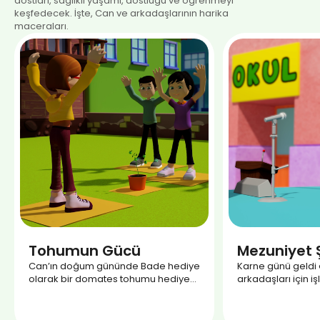
dostları, sağlıklı yaşamı, dostluğu ve öğrenmeyi
keşfedecek. İşte, Can ve arkadaşlarının harika
maceraları.
Tohumun Gücü
Mezuniyet Ş
Can’ın doğum gününde Bade hediye
Karne günü geldi 
olarak bir domates tohumu hediye
arkadaşları için işle
etti. Peki, bir domates tohumunun
arkadaşları, içeri
büyümesi için neye ihtiyacı var?
bir kafeye gidece
ve ekibi onları bu