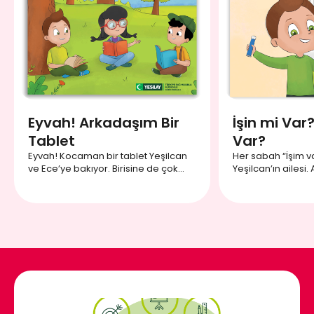
Eyvah! Arkadaşım Bir
İşin mi Var?
Tablet
Var?
Eyvah! Kocaman bir tablet Yeşilcan
Her sabah “İşim va
ve Ece’ye bakıyor. Birisine de çok
Yeşilcan’ın ailesi.
benziyor. Acaba kim olabilir?
önemli yoksa dişl