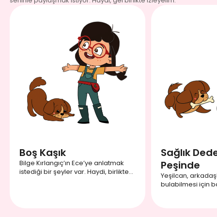
seninle paylaşmak istiyor. Haydi, gel birlikte izleyelim.
Boş Kaşık
Sağlık Dedek
Bilge Kırlangıç’ın Ece’ye anlatmak
Peşinde
istediği bir şeyler var. Haydi, birlikte
Yeşilcan, arkadaş
izleyelim, bilgi Kırlangıç’ın Ece’ye
bulabilmesi için ba
neler anlattığını öğrenelim.
bırakmış. Hadi sen
Yeşilcan’nın nere