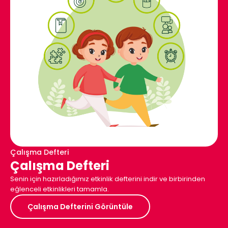
Çalışma Defteri
Çalışma Defteri
Senin için hazırladığımız etkinlik defterini indir ve birbirinden
eğlenceli etkinlikleri tamamla.
Çalışma Defterini Görüntüle