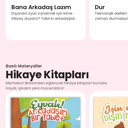
Bana Arkadaş Lazım
Dur
Dışarıda oyun oynamak için kime
Teknolojik aletleri
ihtiyaç duyarız? Tabii ki arkadaşlara.
zaman durmalıyız? 
Haydi, şarkıyı söyleyerek ona oyun
öğrenelim!
arkadaşı bulması için yardım edelim.
Basılı Materyaller
Hikaye Kitapları
Merhaba! Birbirinden eğlenceli hikâye kitapları burada.
Haydi, çıkalım yeni maceralara!