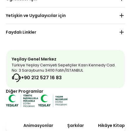
Kurumsal İşbirlikleri
Okul Öncesi
Yetişkin ve Uygulayıcılar için
Haberler
İlkokul
Yetişkin
İletişim
Faydalı Linkler
Ortaokul
Uygulayıcı
Uzaktan Eğitim
Yeşilay Market
Lise
Yeşilay Kulübü Etkinlikleri
Yeşilay Dergi
Yeşilay Genel Merkez
Türkiye Yeşilay Cemiyeti Sepetçiler Kasrı Kennedy Cad.
Mavi Kırlangıç
No: 3 Sarayburnu 34110 Fatih/İSTANBUL
+90 212 527 16 83
İnternet Bağımlılığı Testi
Diğer Programlar
Addicta
Bağımlılık Dizini
Yeşilay Gönüllüsü Ol
Animasyonlar
Şarkılar
Hikâye Kitaplar
Yeşilay Bağışçısı Ol