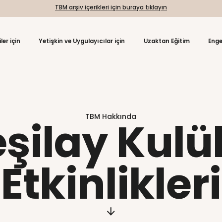
TBM arşiv içerikleri için
da
Öğrenciler için
Yetişkin ve Uygulayıcılar içi
TBM Hakkı
Yeşilay