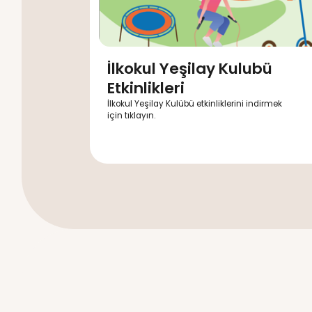
İlkokul Yeşilay Ku
Etkinlikleri
İlkokul Yeşilay Kulübü etkinlikleri