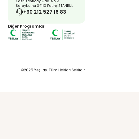
kinlik
amaçları,
ler
gereken temel
 içeriklerine
n veya EBA
ık ve Spor -
risinden