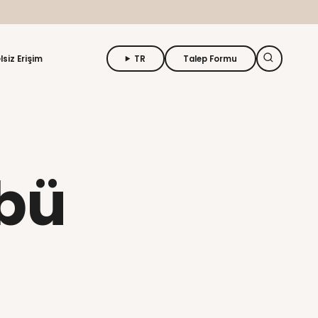
 buraya tıklayın
n
Uzaktan Eğitim
Engelsiz Erişim
nda
 Kulübü