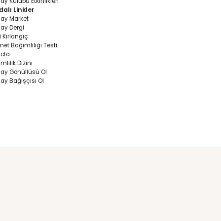
Yeşilay Kulüp Et
Videoları
Yeşilay Kulübü etkinliklerinin 
uygulama adımları ve etkinlik
yürütülürken dikkat edilmesi 
noktalara dair hazırlanan video
aşağıda yer alan bağlantıda
Kütüphanesinde bulunan “Sağl
Bağımlılıkla Mücadele” katego
ulaşabilirsiniz.