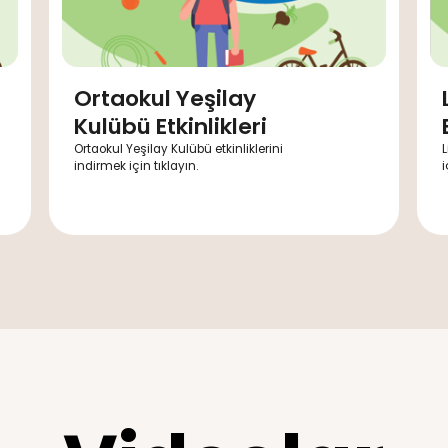
lubü
Ortaokul Yeşila
Kulübü Etkinlikle
ni indirmek
Ortaokul Yeşilay Kulübü etkinlik